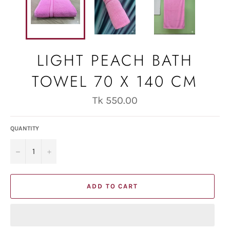
LIGHT PEACH BATH
TOWEL 70 X 140 CM
Regular
Tk 550.00
price
QUANTITY
−
+
ADD TO CART